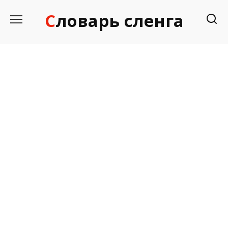
Перейти
Словарь сленга
к
содержанию