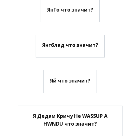
ЯнГо что значит?
Янгблад что значит?
Яй что значит?
Я Дедам Кричу Не WASSUP А
HWNDU что значит?