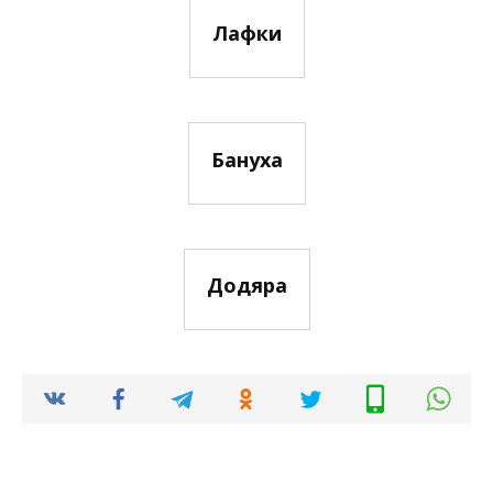
Лафки
Бануха
Додяра