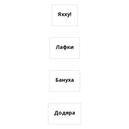
Яхху!
Лафки
Бануха
Додяра