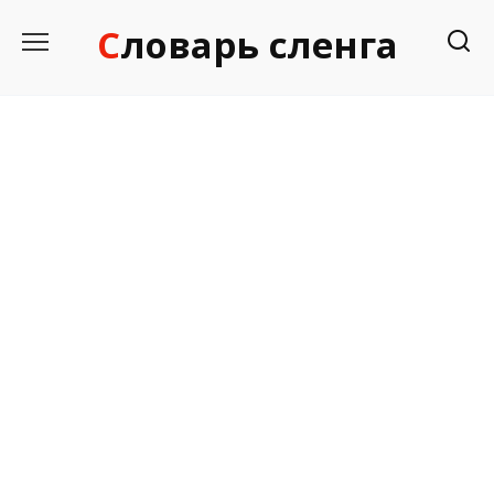
Перейти
Словарь сленга
к
содержанию