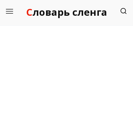
Перейти
Словарь сленга
к
содержанию