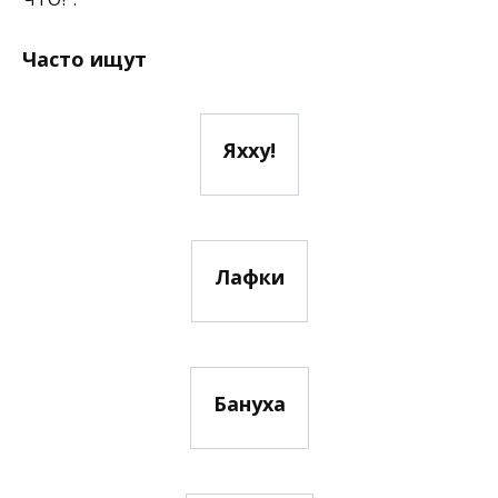
Часто ищут
Яхху!
Лафки
Бануха