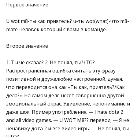
Первое значение
U wot m8-ты как приятель? u-ты wot(what)-что m8-
mate-человек который с вами в команде.
Второе значение
1. Ты че сказал? 2. Не понял, ты ЧТО?
Распространённая ошибка считать эту фразу
позитивной и дружелюбно настроенной, думая,
что переводится она как «Ты как, приятель?/Как
дела?». На самом деле несет совершенно другой
эмоциональный окрас. Удивление, непонимание и
даже шок. Пример употребления. — I hate dota 2
and all video games. — U WOT M8?? перевод: — Я не
ненавижу дота 2 и все видео игры. — Не понял, ты
ЧТО? .