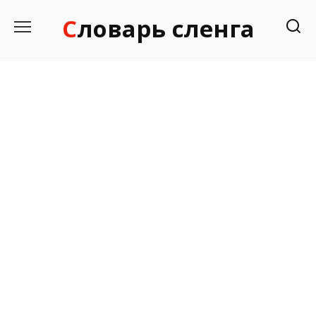
Перейти
Словарь сленга
к
содержанию