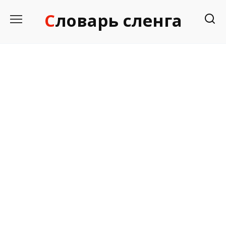
Перейти
Словарь сленга
к
содержанию