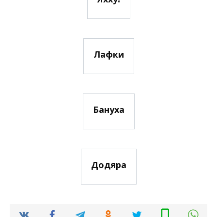
Лафки
Бануха
Додяра