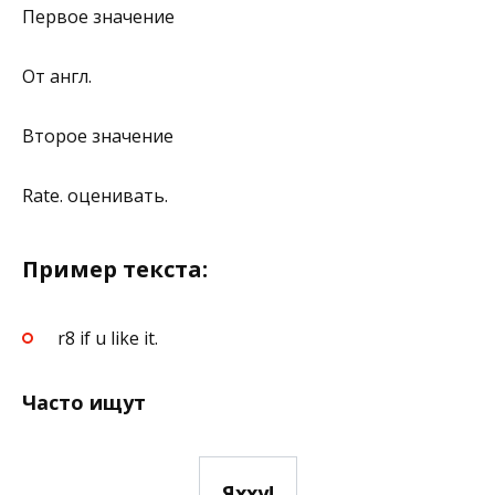
Первое значение
От англ.
Второе значение
Rate. оценивать.
Пример текста:
r8 if u like it.
Часто ищут
Яхху!