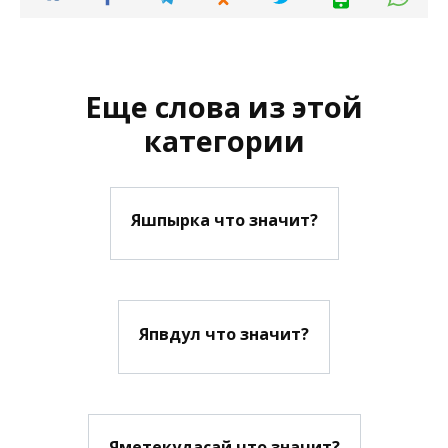
Еще слова из этой
категории
Яшпырка что значит?
Япвдул что значит?
Яметекудасай что значит?