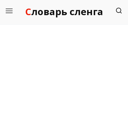
Перейти
Словарь сленга
к
содержанию