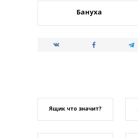
Бануха
Ящик что значит?