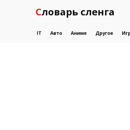
Перейти
Словарь сленга
к
содержанию
IT
Авто
Аниме
Другое
Иг