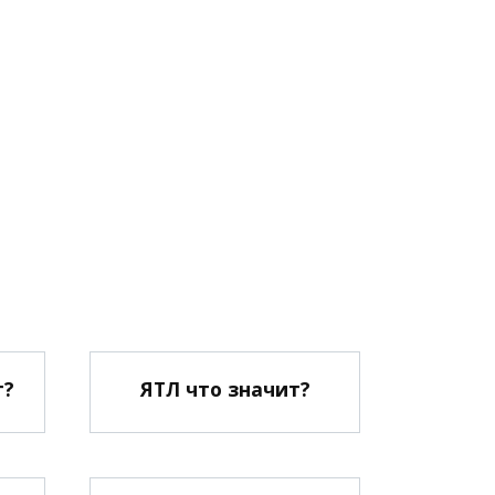
т?
ЯТЛ что значит?