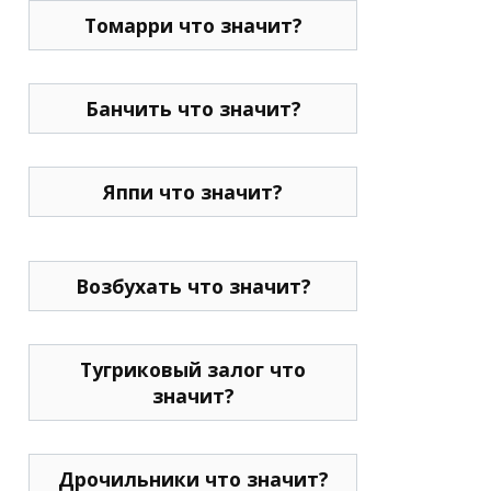
Томарри что значит?
Банчить что значит?
Яппи что значит?
Возбухать что значит?
Тугриковый залог что
значит?
Дрочильники что значит?