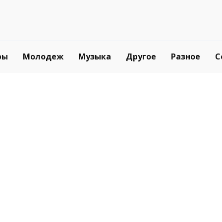
ры
Молодеж
Музыка
Другое
Разное
С