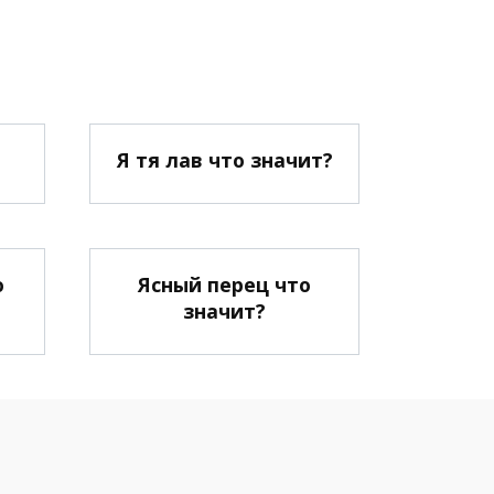
?
Я тя лав что значит?
о
Ясный перец что
значит?