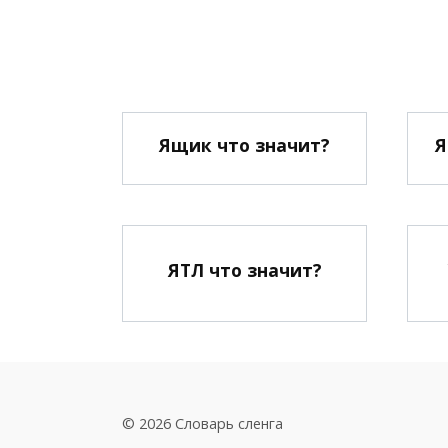
Ящик что значит?
Я
ЯТЛ что значит?
© 2026 Словарь сленга