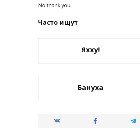
No thank you.
Часто ищут
Яхху!
Бануха