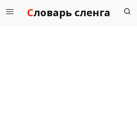
Перейти
Словарь сленга
к
содержанию