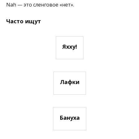
Nah — это сленговое «нет».
Часто ищут
Яхху!
Лафки
Бануха