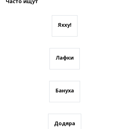
Часто ищут
Яхху!
Лафки
Бануха
Додяра