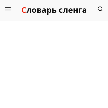
Перейти
Словарь сленга
к
содержанию