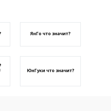
?
ЯнГо что значит?
е
U
ЮнГуки что значит?