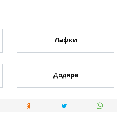
Лафки
Додяра