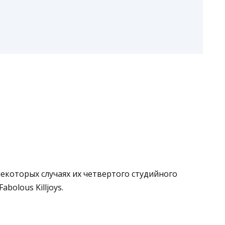
некоторых случаях их четвертого студийного
abolous Killjoys.