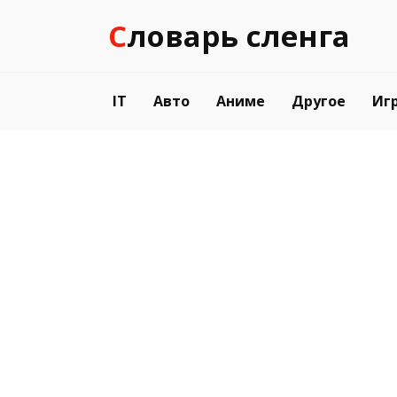
Перейти
Словарь сленга
к
содержанию
IT
Авто
Аниме
Другое
Иг