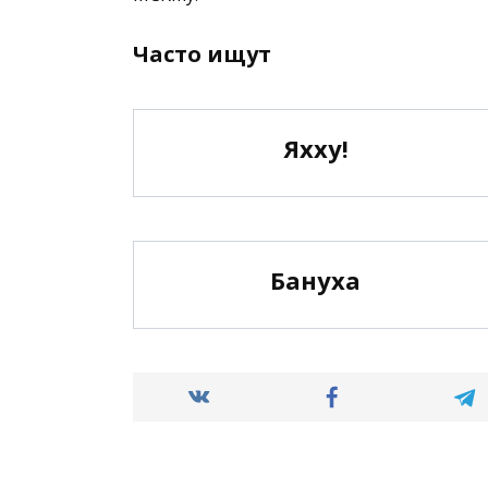
Часто ищут
Яхху!
Бануха