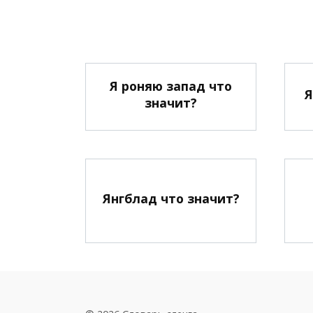
Я роняю запад что
Я
значит?
Янгблад что значит?