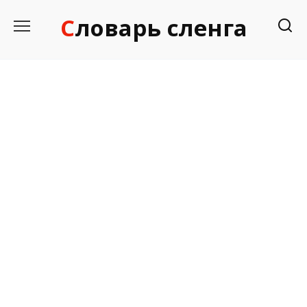
Перейти
Словарь сленга
к
содержанию