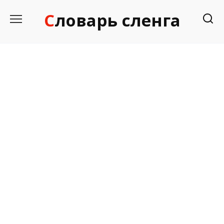
Перейти
Словарь сленга
к
содержанию