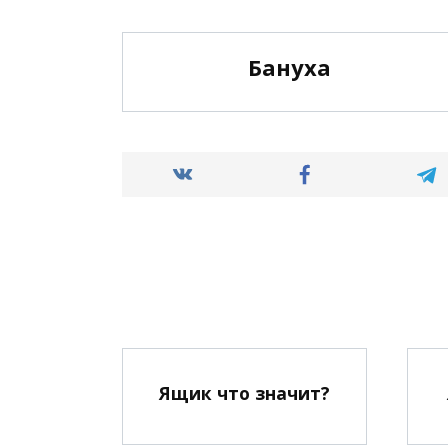
Бануха
Ящик что значит?