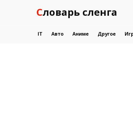
Перейти
Словарь сленга
к
содержанию
IT
Авто
Аниме
Другое
Иг