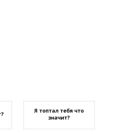
Я топтал тебя что
т?
значит?