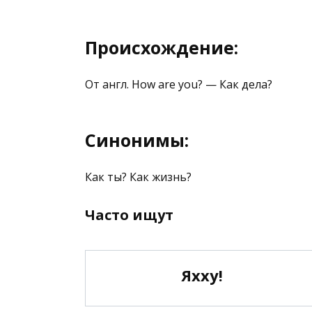
Происхождение:
От англ. How are you? — Как дела?
Синонимы:
Как ты? Как жизнь?
Часто ищут
Яхху!