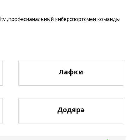
 hltv ,професианальный киберспортсмен команды
Лафки
Додяра