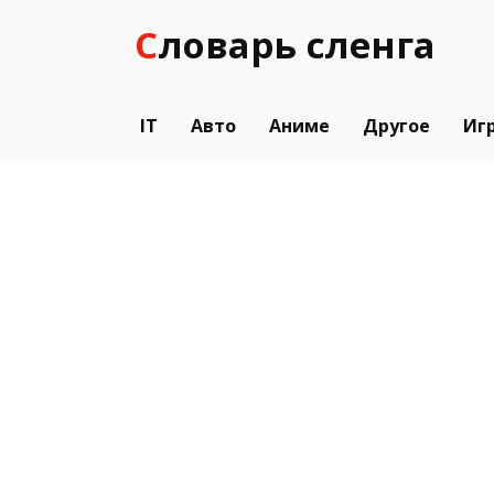
Перейти
Словарь сленга
к
содержанию
IT
Авто
Аниме
Другое
Иг