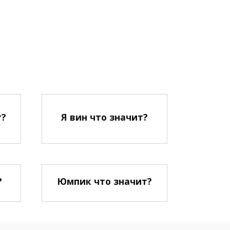
т?
Я вин что значит?
?
Юмпик что значит?