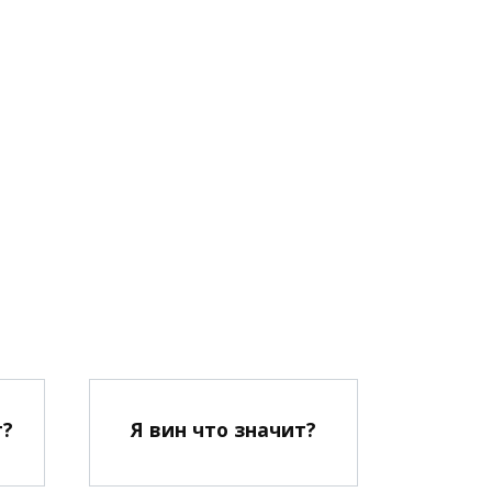
т?
Я вин что значит?