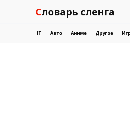
Перейти
Словарь сленга
к
содержанию
IT
Авто
Аниме
Другое
Иг