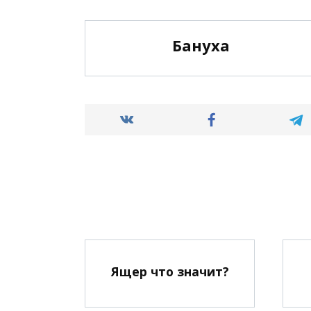
Бануха
Ящер что значит?