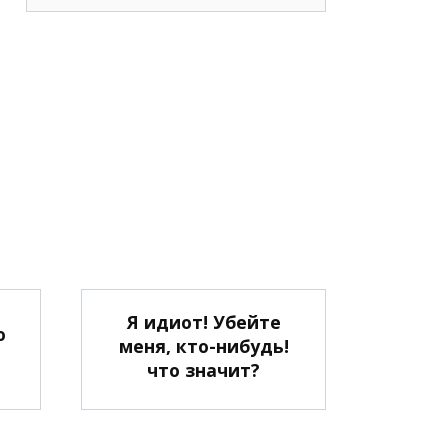
Я идиот! Убейте
о
меня, кто-нибудь!
что значит?