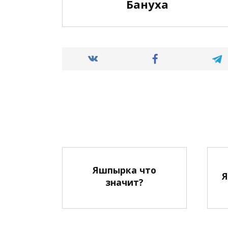
Бануха
Яшпырка что
Я
значит?