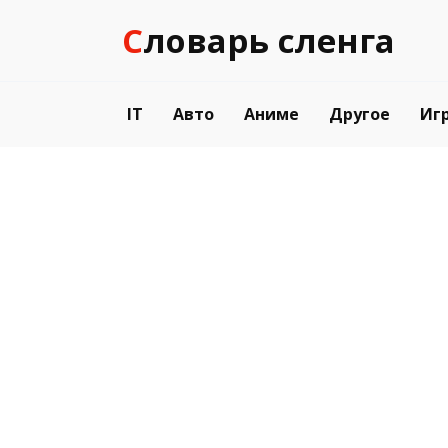
Перейти
Словарь сленга
к
содержанию
IT
Авто
Аниме
Другое
Иг