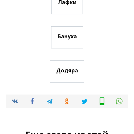
Лафки
Бануха
Додяра