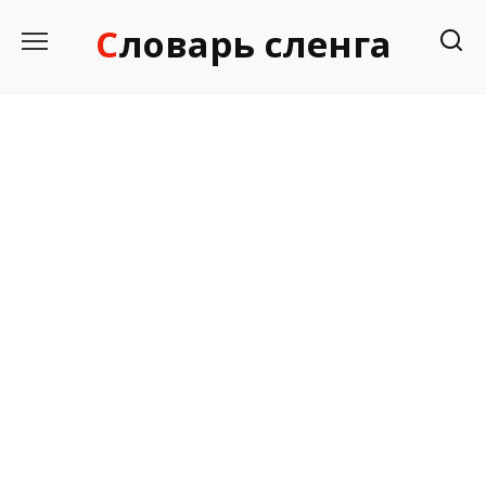
Перейти
Словарь сленга
к
содержанию