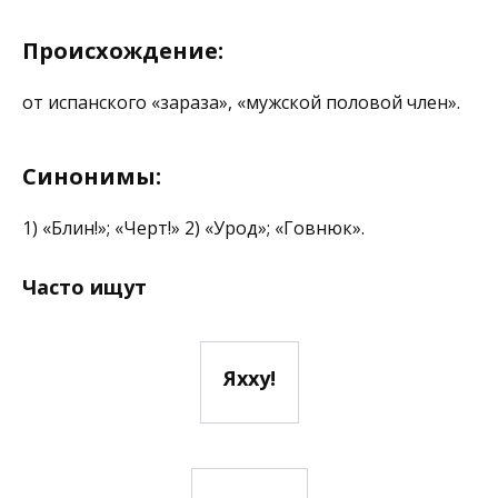
Происхождение:
от испанского «зараза», «мужской половой член».
Синонимы:
1) «Блин!»; «Черт!» 2) «Урод»; «Говнюк».
Часто ищут
Яхху!