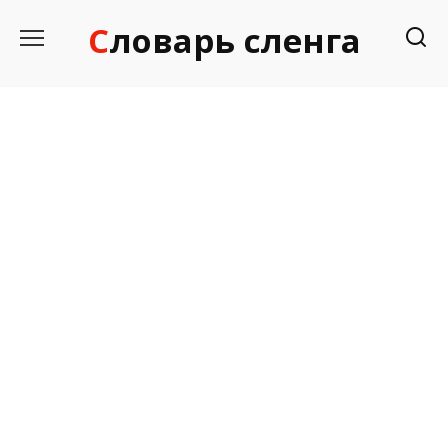
Перейти
Словарь сленга
к
содержанию