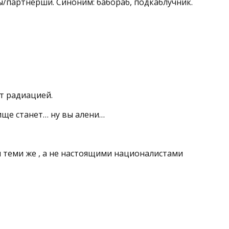
/партнёрши. Синоним: бабораб, подкаблучник.
ит радиацией.
чище станет… ну вы алени…
ся теми же , а не настоящими националистами