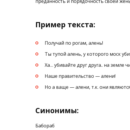
преданность и порядочность своей жены
Пример текста:
Получай по рогам, алень!
Ты тупой алень, у которого моск уб
Ха… убивайте друг друга.. на земле 
Наше правительство — алени!
Но а ваще — алени, т.к. они являют
Синонимы:
Бабораб