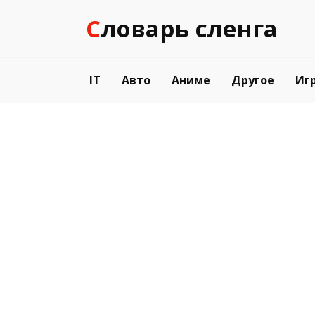
Перейти
Словарь сленга
к
содержанию
IT
Авто
Аниме
Другое
Иг