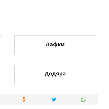
Лафки
Додяра