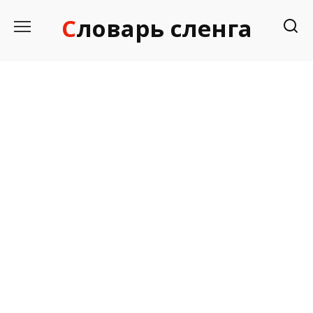
Перейти
Словарь сленга
к
содержанию