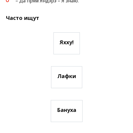
– Да прям Яндэрэ – Я знаю.
Часто ищут
Яхху!
Лафки
Бануха