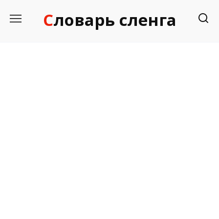
Перейти
Словарь сленга
к
содержанию