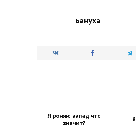
Бануха
Я роняю запад что
Я
значит?