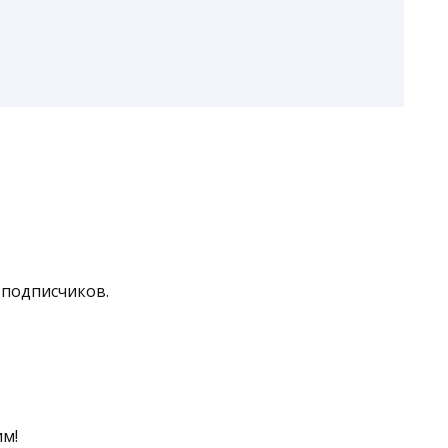
 подписчиков.
им!