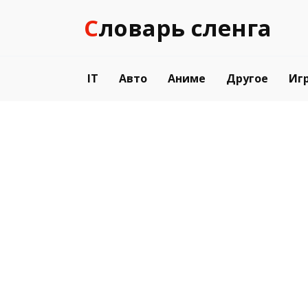
Перейти
Словарь сленга
к
содержанию
IT
Авто
Аниме
Другое
Иг