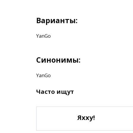
Варианты:
YanGo
Синонимы:
YanGo
Часто ищут
Яхху!