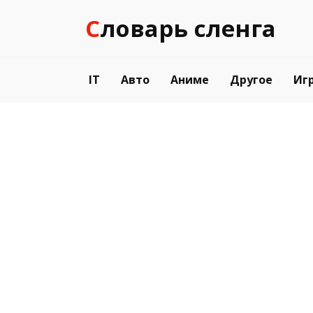
Перейти
Словарь сленга
к
содержанию
IT
Авто
Аниме
Другое
Иг