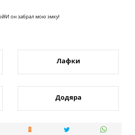
бой!И он забрал мою эмку!
Лафки
Додяра