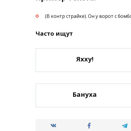
(В контр страйке). Он у ворот с бом
Часто ищут
Яхху!
Бануха