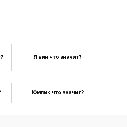
т?
Я вин что значит?
?
Юмпик что значит?