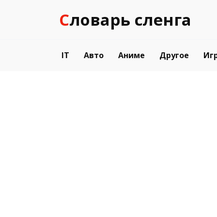
Перейти
Словарь сленга
к
содержанию
IT
Авто
Аниме
Другое
Иг