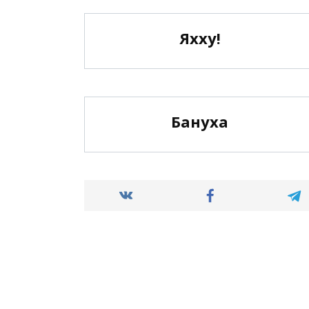
Яхху!
Бануха