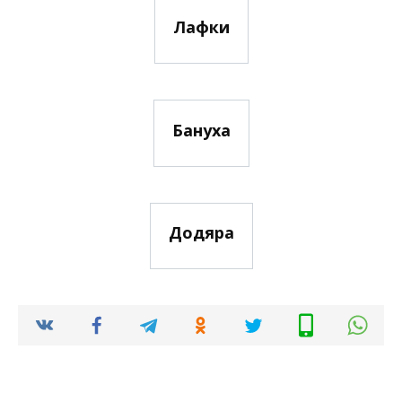
Лафки
Бануха
Додяра