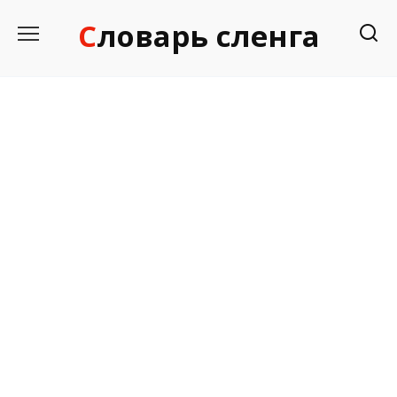
Перейти
Словарь сленга
к
содержанию