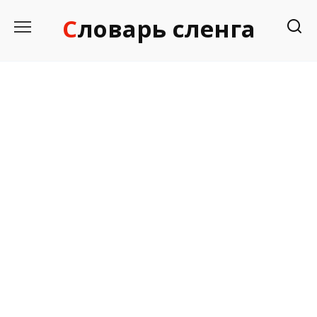
Перейти
Словарь сленга
к
содержанию