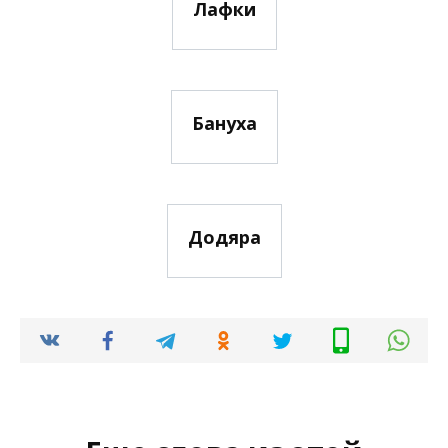
Лафки
Бануха
Додяра