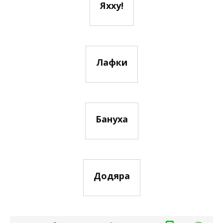
Яхху!
Лафки
Бануха
Додяра