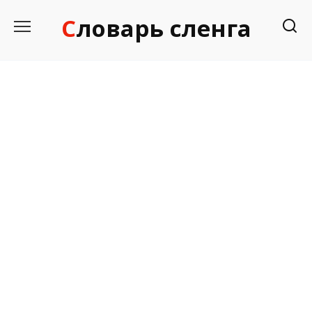
Перейти
Словарь сленга
к
содержанию