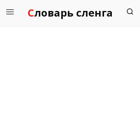
Перейти
Словарь сленга
к
содержанию