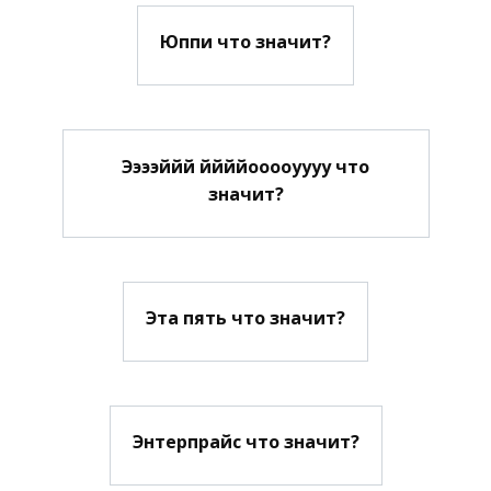
Юппи что значит?
Ээээййй ййййооооуууу что
значит?
Эта пять что значит?
Энтерпрайс что значит?