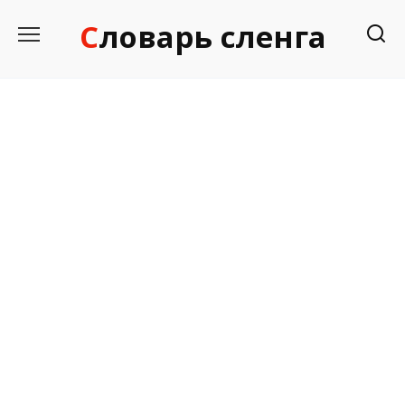
Перейти
Словарь сленга
к
содержанию