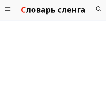
Перейти
Словарь сленга
к
содержанию