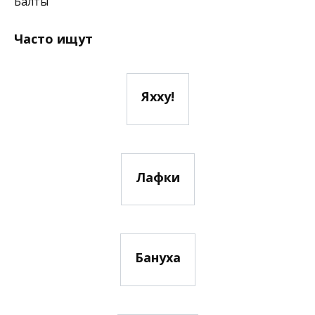
Балты
Часто ищут
Яхху!
Лафки
Бануха