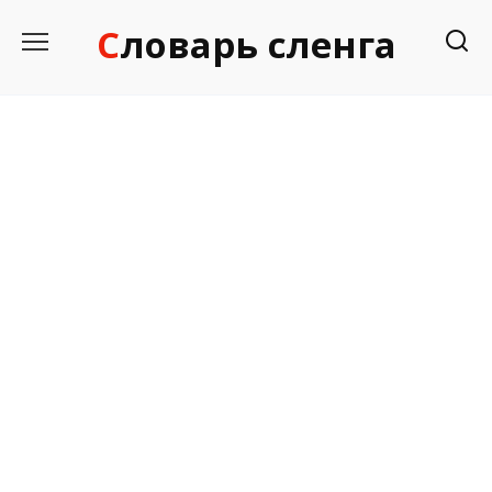
Перейти
Словарь сленга
к
содержанию