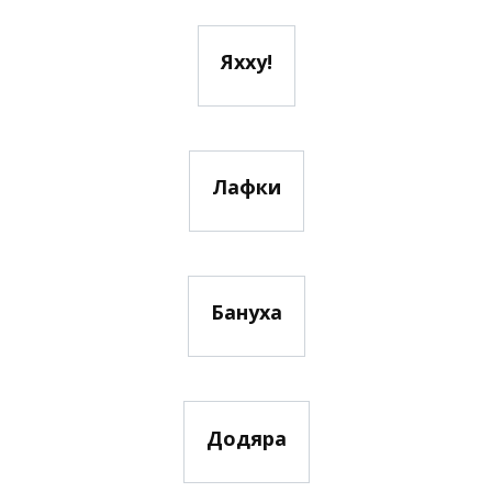
Яхху!
Лафки
Бануха
Додяра