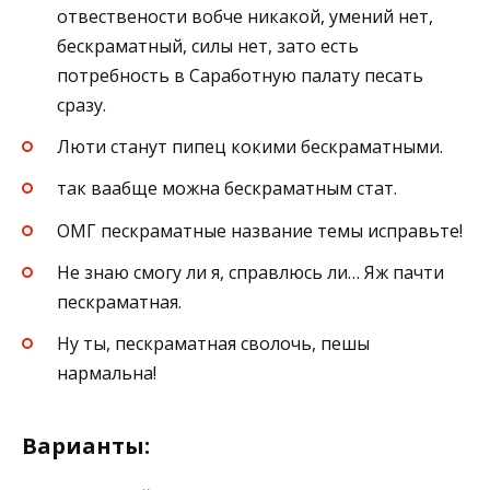
отвествености вобче никакой, умений нет,
бескраматный, силы нет, зато есть
потребность в Саработную палату песать
сразу.
Люти станут пипец кокими бескраматными.
так ваабще можна бескраматным стат.
ОМГ пескраматные название темы исправьте!
Не знаю смогу ли я, справлюсь ли… Яж пачти
пескраматная.
Ну ты, пескраматная сволочь, пешы
нармальна!
Варианты: