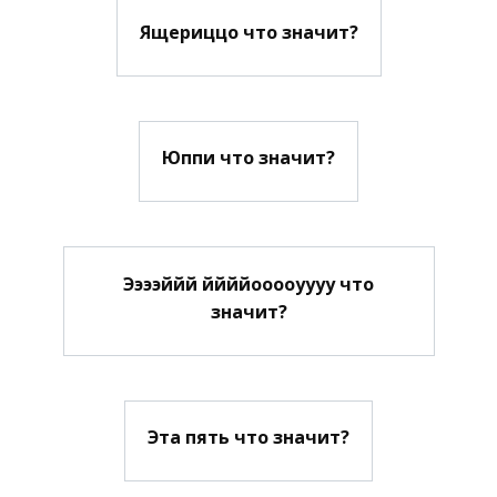
Ящериццо что значит?
Юппи что значит?
Ээээййй ййййооооуууу что
значит?
Эта пять что значит?