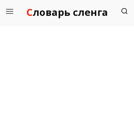
Перейти
Словарь сленга
к
содержанию