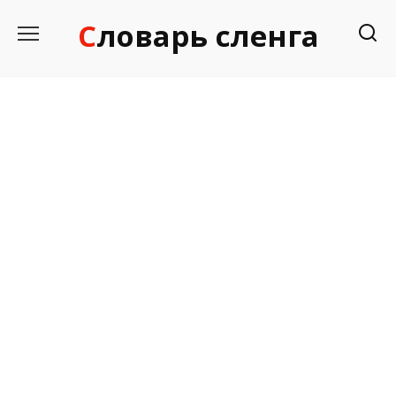
Перейти
Словарь сленга
к
содержанию