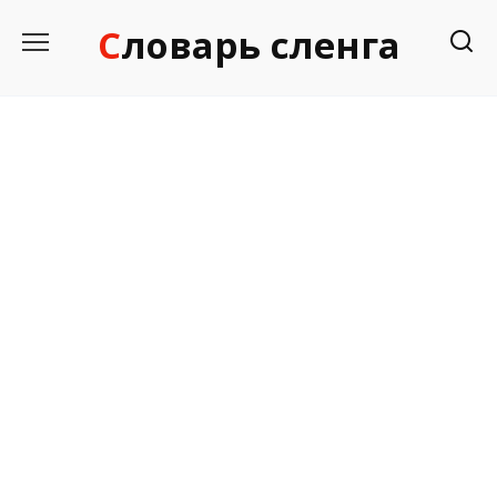
Перейти
Словарь сленга
к
содержанию