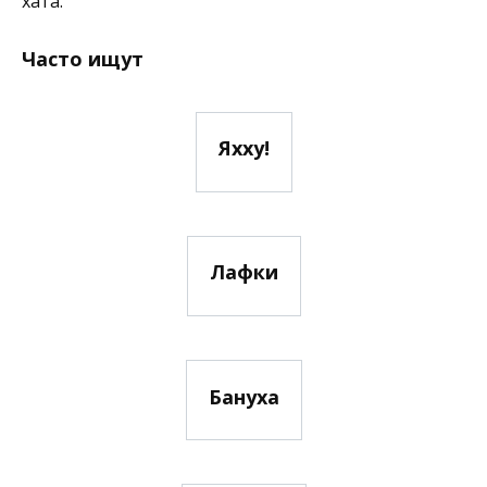
хата.
Часто ищут
Яхху!
Лафки
Бануха