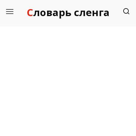
Перейти
Словарь сленга
к
содержанию