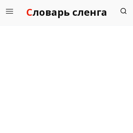
Перейти
Словарь сленга
к
содержанию