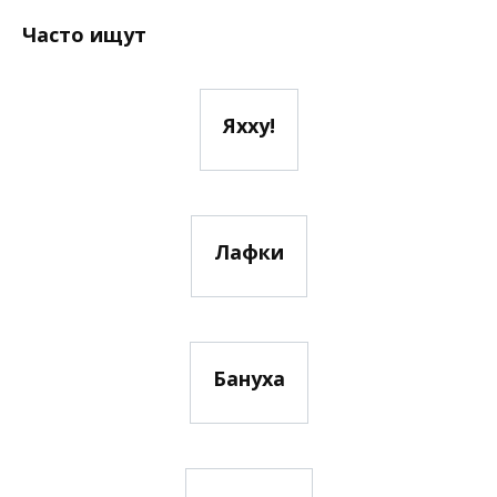
Часто ищут
Яхху!
Лафки
Бануха