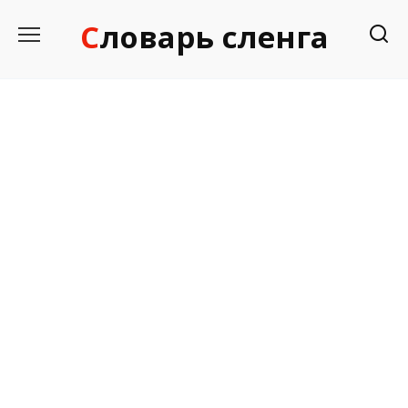
Перейти
Словарь сленга
к
содержанию