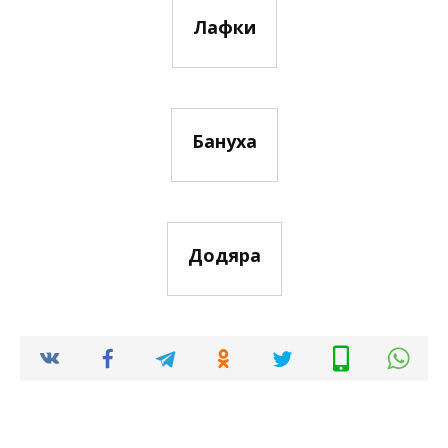
Лафки
Бануха
Додяра