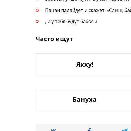
Пацан падайдет и скажет: «Слыш, ба
, и у тебя будут бабосы
Часто ищут
Яхху!
Бануха