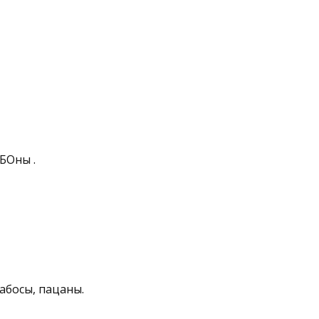
БОны .
абосы, пацаны.