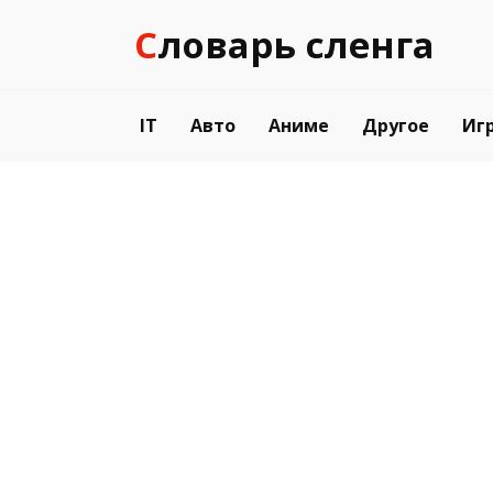
Перейти
Словарь сленга
к
содержанию
IT
Авто
Аниме
Другое
Иг