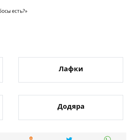
босы есть?»
Лафки
Додяра