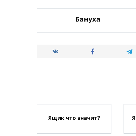
Бануха
Ящик что значит?
Я