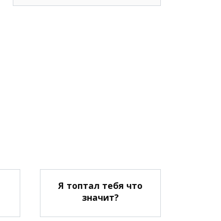
Я топтал тебя что
?
значит?