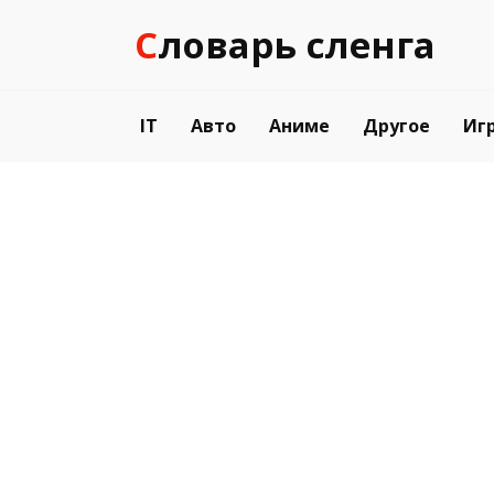
Перейти
Словарь сленга
к
содержанию
IT
Авто
Аниме
Другое
Иг