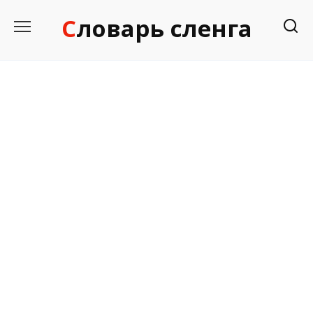
Перейти
Словарь сленга
к
содержанию