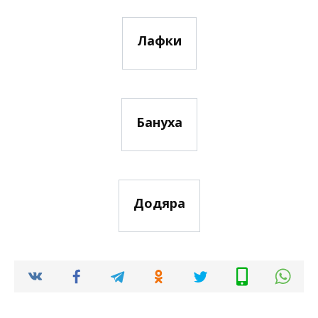
Лафки
Бануха
Додяра