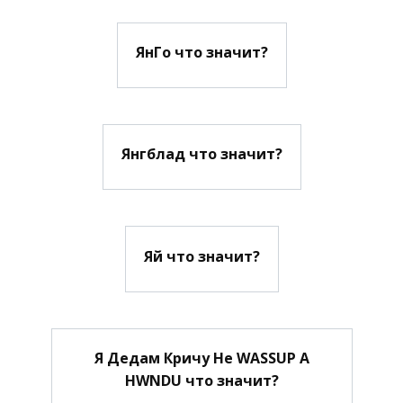
ЯнГо что значит?
Янгблад что значит?
Яй что значит?
Я Дедам Кричу Не WASSUP А
HWNDU что значит?