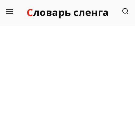
Перейти
Словарь сленга
к
содержанию