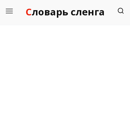
Перейти
Словарь сленга
к
содержанию