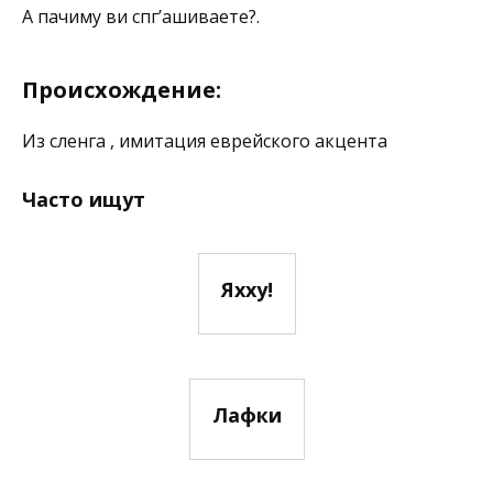
А пачиму ви спг’ашиваете?.
Происхождение:
Из сленга , имитация еврейского акцента
Часто ищут
Яхху!
Лафки