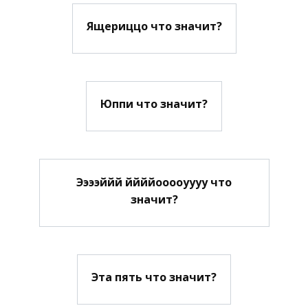
Ящериццо что значит?
Юппи что значит?
Ээээййй ййййооооуууу что
значит?
Эта пять что значит?