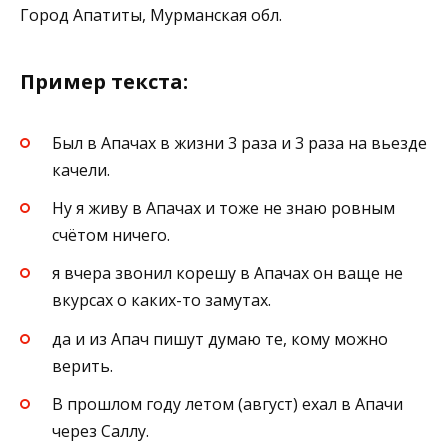
Город Апатиты, Мурманская обл.
Пример текста:
Был в Апачах в жизни 3 раза и 3 раза на вьезде
качели.
Ну я живу в Апачах и тоже не знаю ровным
счётом ничего.
я вчера звонил корешу в Апачах он ваще не
вкурсах о каких-то замутах.
да и из Апач пишут думаю те, кому можно
верить.
В прошлом году летом (август) ехал в Апачи
через Саллу.