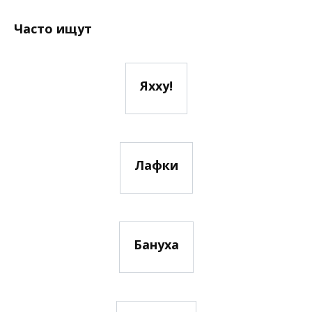
Часто ищут
Яхху!
Лафки
Бануха