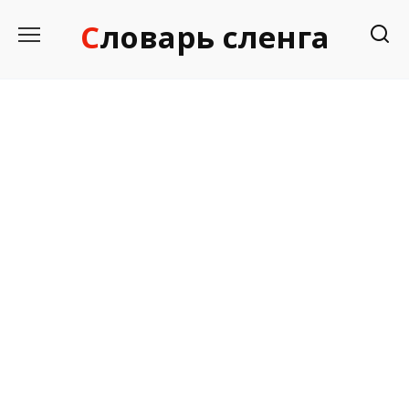
Перейти
Словарь сленга
к
содержанию