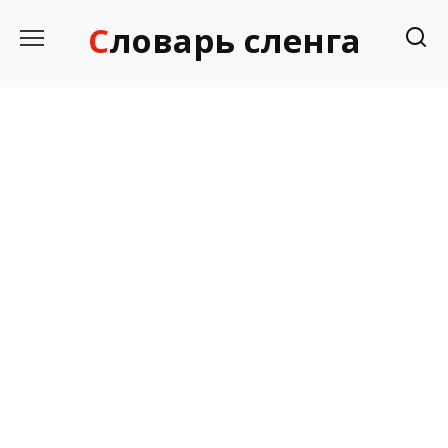
Перейти
Словарь сленга
к
содержанию