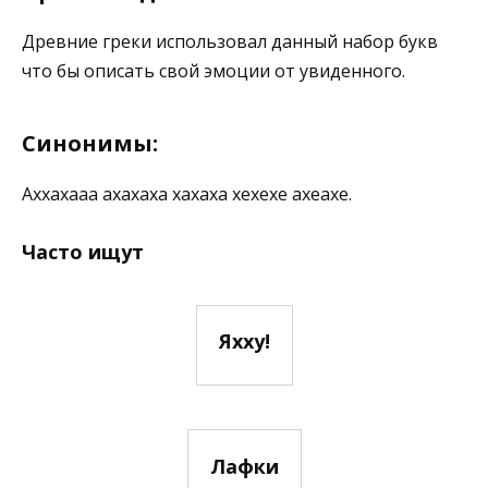
Древние греки использовал данный набор букв
что бы описать свой эмоции от увиденного.
Синонимы:
Аххахааа ахахаха хахаха хехехе ахеахе.
Часто ищут
Яхху!
Лафки