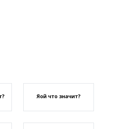
т?
Яой что значит?