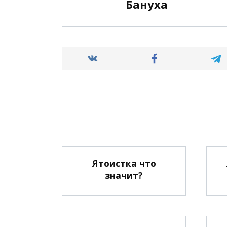
Бануха
Ятоистка что
значит?