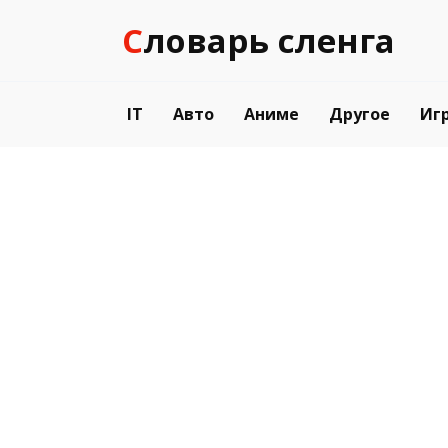
Перейти
Словарь сленга
к
содержанию
IT
Авто
Аниме
Другое
Иг