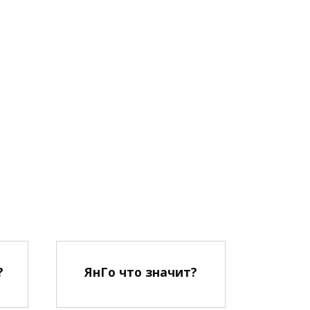
?
ЯнГо что значит?