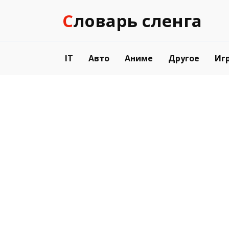
Перейти
Словарь сленга
к
содержанию
IT
Авто
Аниме
Другое
Иг