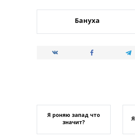
Бануха
Я роняю запад что
Я
значит?