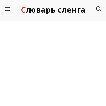
Перейти
Словарь сленга
к
содержанию