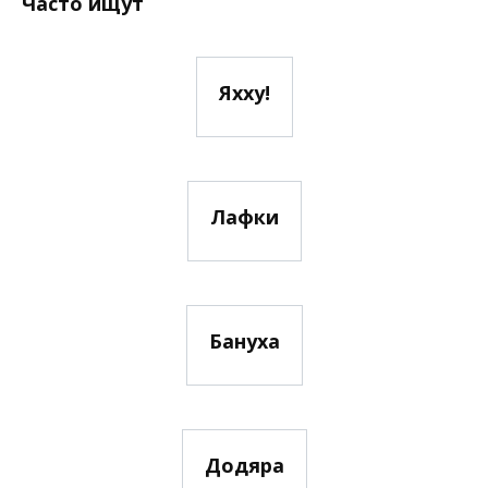
Часто ищут
Яхху!
Лафки
Бануха
Додяра