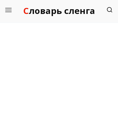
Перейти
Словарь сленга
к
содержанию