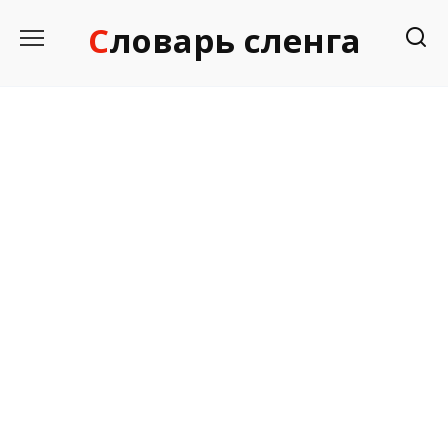
Перейти
Словарь сленга
к
содержанию